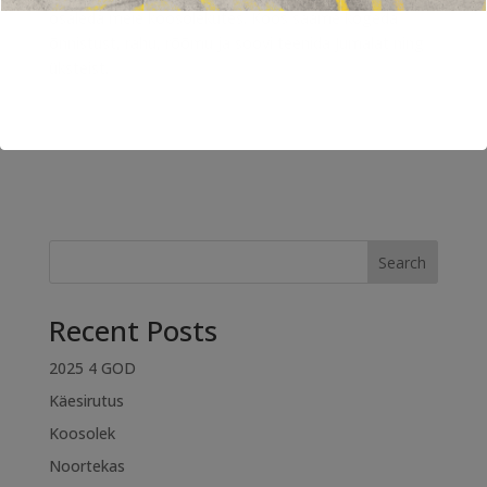
osaleda meie koosolekutes. Koos saame kogeda
õnnistust, rahu, rõõmu ja soovi teenida Jumalat ning
üksteist.
Search
Recent Posts
2025 4 GOD
Käesirutus
Koosolek
Noortekas