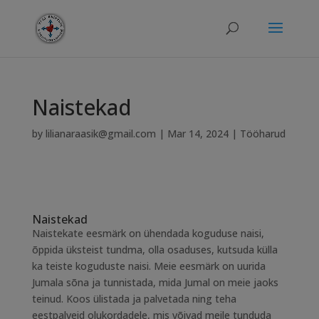
modal-check
Naistekad
by
lilianaraasik@gmail.com
|
Mar 14, 2024
|
Tööharud
Naistekad
Naistekate eesmärk on ühendada koguduse naisi,
õppida üksteist tundma, olla osaduses, kutsuda külla
ka teiste koguduste naisi. Meie eesmärk on uurida
Jumala sõna ja tunnistada, mida Jumal on meie jaoks
teinud. Koos ülistada ja palvetada ning teha
eestpalveid olukordadele, mis võivad meile tunduda