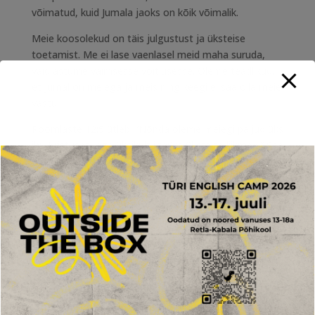
võimatud, kuid Jumala jaoks on kõik võimalik.
Meie koosolekud on täis julgustust ja üksteise
toetamist. Me ei lase vaenlasel meid maha suruda,
vaid astume vaimsesse võitlusesse. Oleme teadlikud,
et Jumal on meiega ja meis ning keegi ei saa olla meie
vastu.
Roomlaste 12:5 ütleb: “Nõnda oleme meiegi paljud üks
ihu Kristuses, aga üksikult igaüks üksteise liikmed.” See
tähendab, et meie kõigi ühendatus Kristuses on tugev
ning üksteise toetamine on oluline.
Koguja 4:12 rõhutab, et üksinda on raske vastu
pidada, kuid kaks inimest suudavad juba rohkem
saavutada. Kolmekordne lõng ei kista kergesti katki.
See meenutab meile, et üheskoos oleme tugevad ja
suudame ületada kõik takistused, mis meie teele
satuvad.
Naistekad on avatud kõigile naistele, kes soovivad