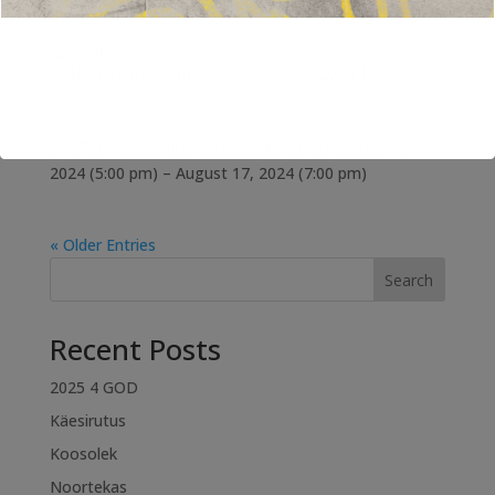
Jalgpall
by
lilianaraasik@gmail.com
|
Aug 16, 2024
|
CalendarEvents
InfoTüri Kunstmuru väljakulMillal ja kusAugust 17,
2024 (5:00 pm) – August 17, 2024 (7:00 pm)
« Older Entries
Search
Recent Posts
2025 4 GOD
Käesirutus
Koosolek
Noortekas