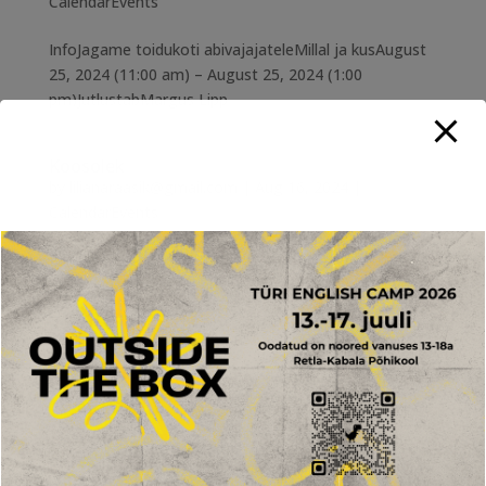
CalendarEvents
InfoJagame toidukoti abivajajateleMillal ja kusAugust
25, 2024 (11:00 am) – August 25, 2024 (1:00
pm)JutlustabMargus Lipp
Koosolek
by
lilianaraasik@gmail.com
|
Aug 16, 2024
|
CalendarEvents
Millal ja kusAugust 18, 2024 (11:00 am) – August 18,
2024 (1:00 pm)JutlustabRaili Männik
Noortekas
by
lilianaraasik@gmail.com
|
Aug 16, 2024
|
CalendarEvents
Millal ja kusAugust 23, 2024 (6:00 pm) – August 23,
2024 (8:00 pm)Viljandi 1a, Türi