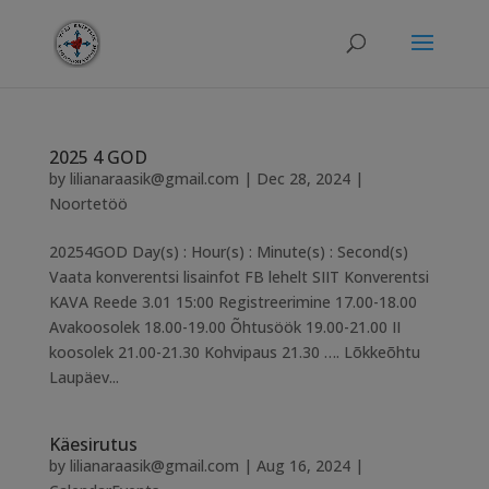
modal-check
2025 4 GOD
by
lilianaraasik@gmail.com
|
Dec 28, 2024
|
Noortetöö
20254GOD Day(s) : Hour(s) : Minute(s) : Second(s)
Vaata konverentsi lisainfot FB lehelt SIIT Konverentsi
KAVA Reede 3.01 15:00 Registreerimine 17.00-18.00
Avakoosolek 18.00-19.00 Õhtusöök 19.00-21.00 II
koosolek 21.00-21.30 Kohvipaus 21.30 …. Lõkkeõhtu
Laupäev...
Käesirutus
by
lilianaraasik@gmail.com
|
Aug 16, 2024
|