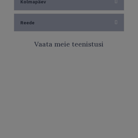
Kolmapäev
Reede
Vaata meie teenistusi
Missioon