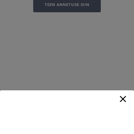
TEEN ANNETUSE SIIN
Türi
Misjonikogudus
Sinu Kodu, Sinu Perekond