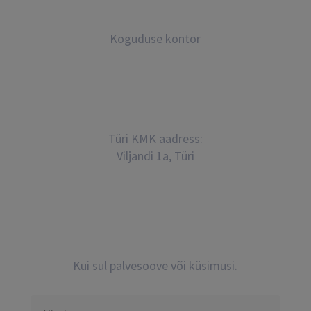
56633270
Koguduse kontor
Türi KMK aadress:
Viljandi 1a, Türi
Võta ühendust
Kui sul palvesoove või küsimusi.