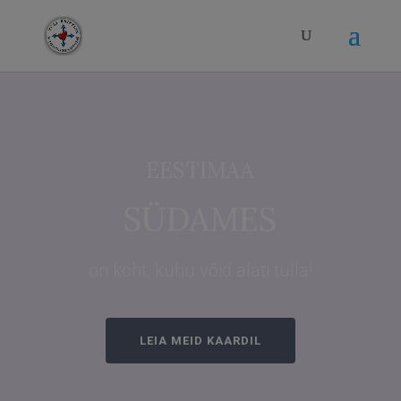
modal-check
EESTIMAA
SÜDAMES
on koht, kuhu võid alati tulla!
LEIA MEID KAARDIL