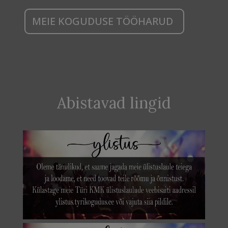
MEIE KOGUDUSE TÖÖHARUD
Abistavad lingid