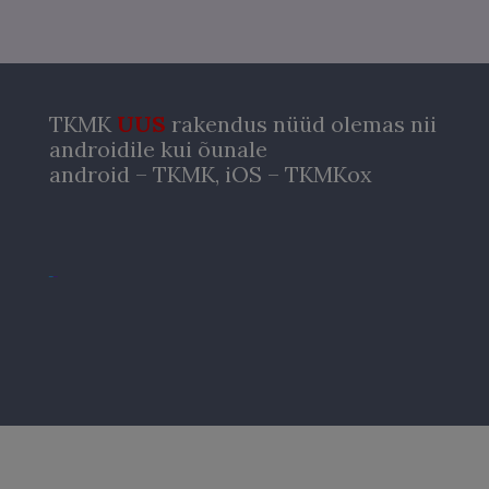
TKMK
UUS
rakendus nüüd olemas nii
androidile kui õunale
android – TKMK, iOS – TKMKox