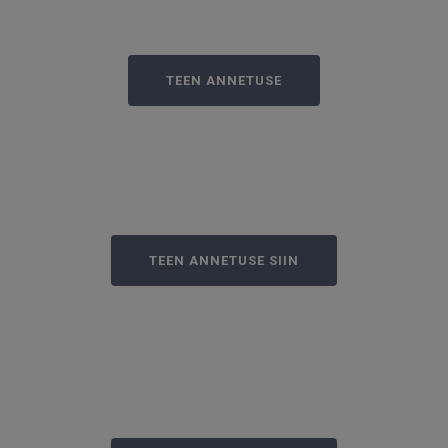
Majafond • EE82 2200 2210 6326 2363
TEEN ANNETUSE
ONE Media Fond • EE96 7700 7710 0402 0153
tuntud kui Piiblimatkade saadete tootja
annetusi saad teha ka selle lingi kaudu
TEEN ANNETUSE SIIN
Draama Taeva väravad ja põrgu leegid teenistus
MTÜ Reaalsuse Misjon Eestis – www. reality.ee
•
EE717700771001472704
annetusi saad teha ka selle lingi kaudu