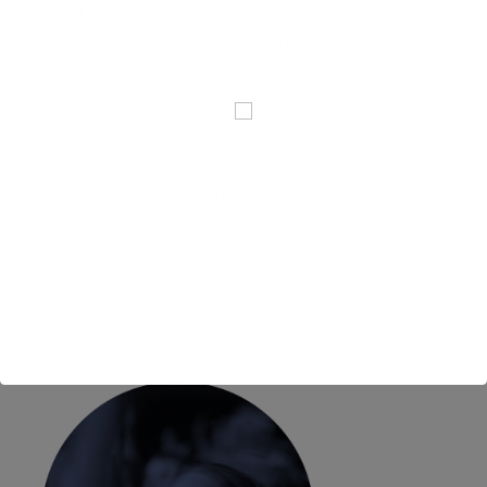
Türi Misjonikogudus on koht, kus sa oled
alati oodatud. Meie kogudus on nagu üks
suur perekond, kus kõik on omavahel
seotud armastuse ja hoolivusega.
Meie koguduse keskmes on Jeesuse
õpetused ja armastus. Usume, et igal
inimesel on väärtus ning Jumalal on plaan
ja eesmärk igaühe elus.